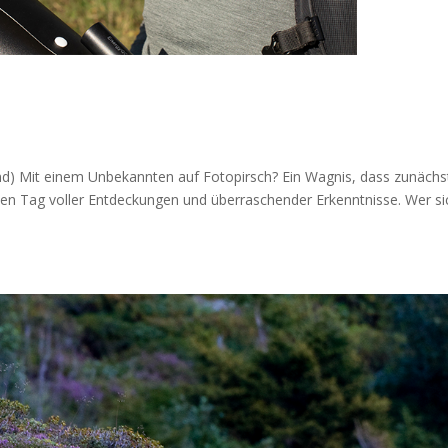
nd) Mit einem Unbe­kann­ten auf Foto­pirsch? Ein Wag­nis, dass zunächs
hen Tag vol­ler Ent­deckun­gen und über­ra­schen­der Erkennt­nis­se. Wer s