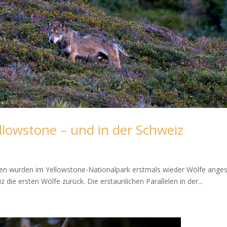
el­low­s­tone – und in der Schweiz
ren wur­den im Yel­low­s­tone-Natio­nal­park erst­mals wie­der Wöl­fe ange­s
die ersten Wöl­fe zurück. Die erstaun­li­chen Par­al­le­len in der...