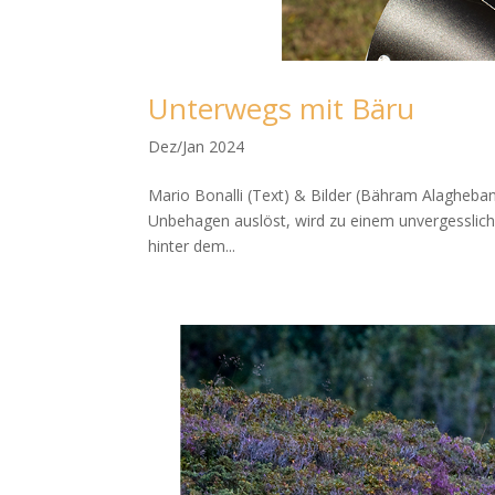
Unter­wegs mit Bäru
Dez/Jan 2024
Mario Bonal­li (Text) & Bil­der (Bähram Alagheba
Unbe­ha­gen aus­löst, wird zu einem unver­gess­li­c
hin­ter dem...