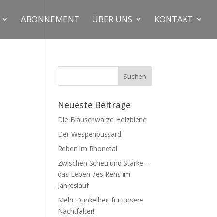
ABON­NE­MENT
ÜBER UNS
KON­TAKT
Neue­ste Beiträge
Die Blau­schwar­ze Holzbiene
Der Wes­pen­bus­sard
Reben im Rhonetal
Zwi­schen Scheu und Stär­ke –
das Leben des Rehs im
Jahreslauf
Mehr Dun­kel­heit für unse­re
Nachtfalter!