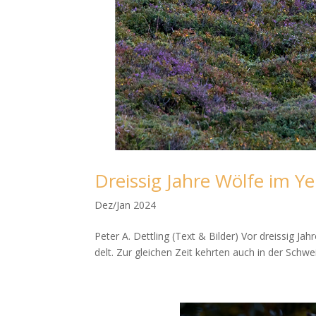
Dreis­sig Jah­re Wöl­fe im Y
Dez/Jan 2024
Peter A. Dett­ling (Text & Bilder) Vor dreis­sig Jah­
delt. Zur glei­chen Zeit kehr­ten auch in der Schweiz 