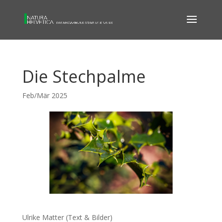
Die Stech­pal­me
Feb/Mär 2025
Ulri­ke Mat­ter (Text & Bilder)