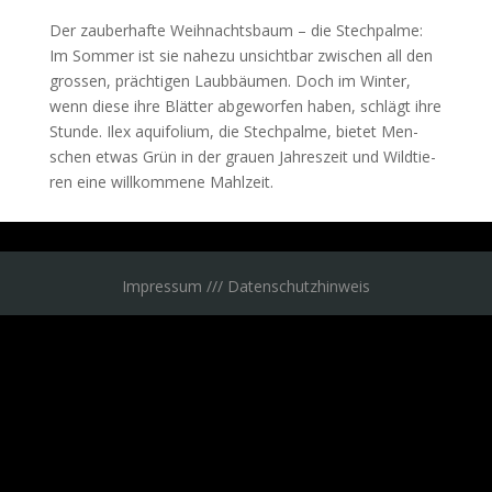
Der zau­ber­haf­te Weih­nachts­baum – die Stech­pal­me:
Im Som­mer ist sie nahe­zu unsicht­bar zwi­schen all den
gros­sen, präch­ti­gen Laub­bäu­men. Doch im Win­ter,
wenn die­se ihre Blät­ter abge­wor­fen haben, schlägt ihre
Stun­de. Ilex aqui­fo­li­um, die Stech­pal­me, bie­tet Men­
schen etwas Grün in der grau­en Jah­res­zeit und Wild­tie­
ren eine will­kom­me­ne Mahlzeit.
Impressum /// Datenschutzhinweis